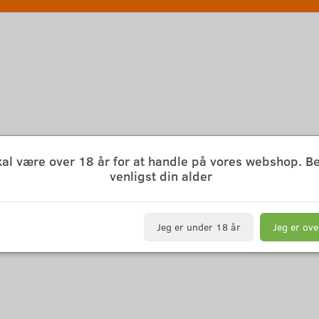
kal være over 18 år for at handle på vores webshop. B
venligst din alder
Jeg er under 18 år
Jeg er ove