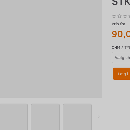
STK
Pris fra
90,
OHM / TY
Læg i 