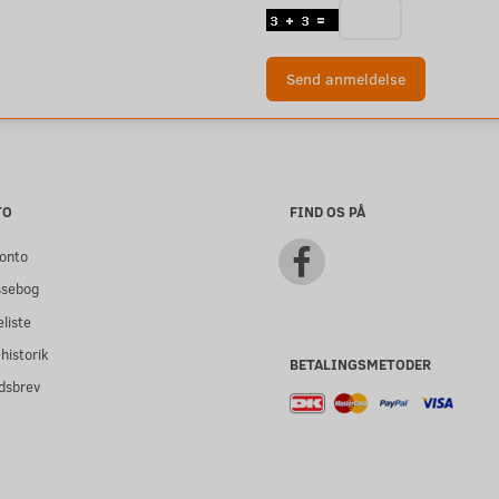
Send anmeldelse
TO
FIND OS PÅ
onto
ssebog
liste
historik
BETALINGSMETODER
dsbrev