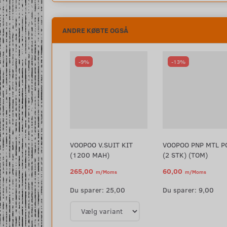
ANDRE KØBTE OGSÅ
-9%
-13%
VOOPOO V.SUIT KIT
VOOPOO PNP MTL P
(1200 MAH)
(2 STK) (TOM)
265,00
60,00
m/Moms
m/Moms
290,00
m/Moms
69,00
m/Moms
Du sparer:
25,00
Du sparer:
9,00