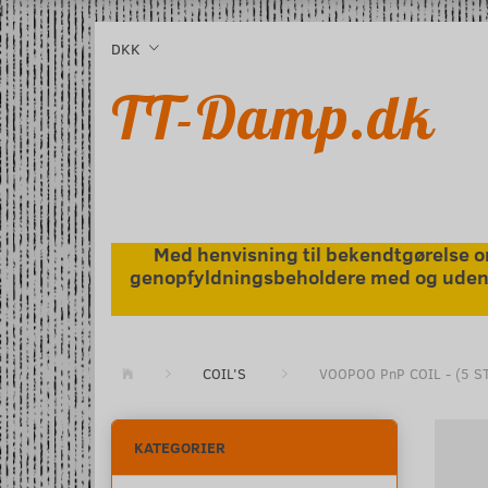
l
DKK
TT-Damp.dk
Med henvisning til bekendtgørelse om
genopfyldningsbeholdere med og uden ni
COIL'S
VOOPOO PnP COIL - (5 S
KATEGORIER