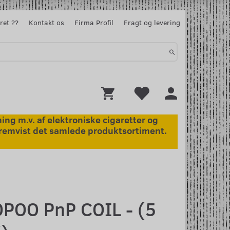
ret ??
Kontakt os
Firma Profil
Fragt og levering
ng m.v. af elektroniske cigaretter og
 fremvist det samlede produktsortiment.
POO PnP COIL - (5