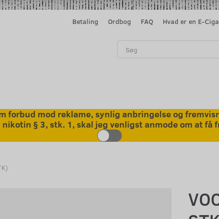
Betaling
Ordbog
FAQ
Hvad er en E-Ciga
 forbud mod reklame, synlig anbringelse og fremvisni
kotin § 3, stk. 1, skal jeg venligst anmode om at få
TK)
VOO