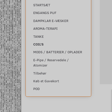
STARTSÆT
ENGANGS PUF
DAMPKLAR E-VÆSKER
AROMA-TERAPI
TANKE
COIL'S
MODS / BATTERIER / OPLADER
E-Pipe / Reservedele /
Atomizer
Tilbehør
Køb et Gavekort
POD