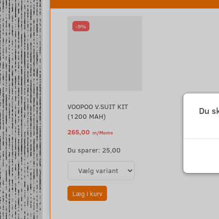
-9%
VOOPOO V.SUIT KIT
Du s
(1200 MAH)
265,00
m/Moms
290,00
m/Moms
Du sparer:
25,00
Læg i kurv