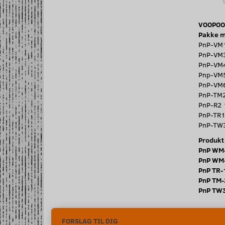
VOOPOO 
Pakke m
PnP-VM1
PnP-VM3
PnP-VM4
Pnp-VM5
PnP-VM6
PnP-TM2
PnP-R2 
PnP-TR1
PnP-TW3
Produkt
PnP WM
PnP WM
PnP TR
PnP TM
PnP TW3
FORSLAG TIL DIG