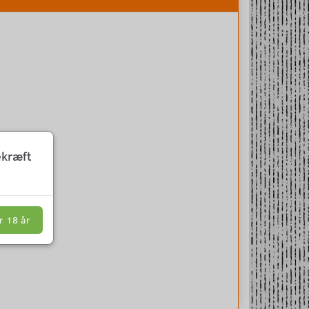
ekræft
r 18 år