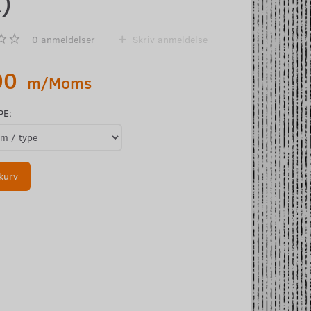
)
0
anmeldelser
Skriv anmeldelse
00
m/Moms
PE:
kurv