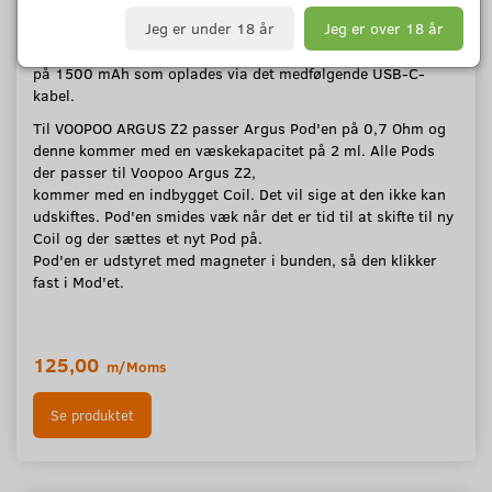
VOOPOO ARGUS Z2 Kittet kommer med automatisk sug,
Jeg er under 18 år
Jeg er over 18 år
hvortil den leverer et max output på 20W. VOOPOO ARGUS
Z2 er udstyret med et indbygget Batteri
på 1500 mAh som oplades via det medfølgende USB-C-
kabel.
Til VOOPOO ARGUS Z2 passer Argus Pod'en på 0,7 Ohm og
denne kommer med en væskekapacitet på 2 ml. Alle Pods
der passer til Voopoo Argus Z2,
kommer med en indbygget Coil. Det vil sige at den ikke kan
udskiftes. Pod'en smides væk når det er tid til at skifte til ny
Coil og der sættes et nyt Pod på.
Pod'en er udstyret med magneter i bunden, så den klikker
fast i Mod'et.
125,00
m/Moms
Se produktet