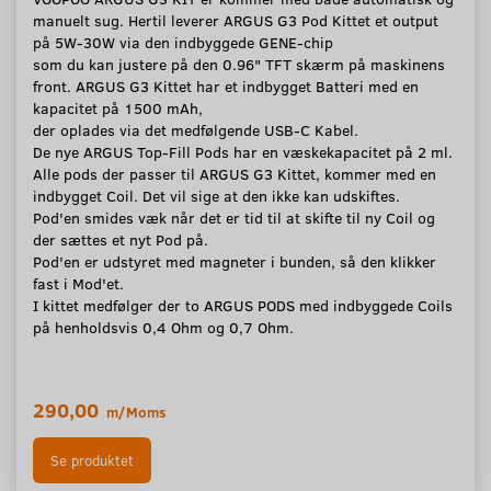
manuelt sug. Hertil leverer ARGUS G3 Pod Kittet et output
på 5W-30W via den indbyggede GENE-chip
som du kan justere på den 0.96" TFT skærm på maskinens
front. ARGUS G3 Kittet har et indbygget Batteri med en
kapacitet på 1500 mAh,
der oplades via det medfølgende USB-C Kabel.
De nye ARGUS Top-Fill Pods har en væskekapacitet på 2 ml.
Alle pods der passer til ARGUS G3 Kittet, kommer med en
indbygget Coil. Det vil sige at den ikke kan udskiftes.
Pod'en smides væk når det er tid til at skifte til ny Coil og
der sættes et nyt Pod på.
Pod'en er udstyret med magneter i bunden, så den klikker
fast i Mod'et.
I kittet medfølger der to ARGUS PODS med indbyggede Coils
på henholdsvis 0,4 Ohm og 0,7 Ohm.
290,00
m/Moms
Se produktet