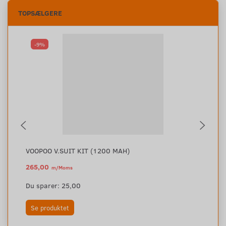
TOPSÆLGERE
-9%
VOOPOO V.SUIT KIT (1200 MAH)
VO
265,00
35
m/Moms
290,00
m/Moms
Du sparer:
25,00
Se produktet
S