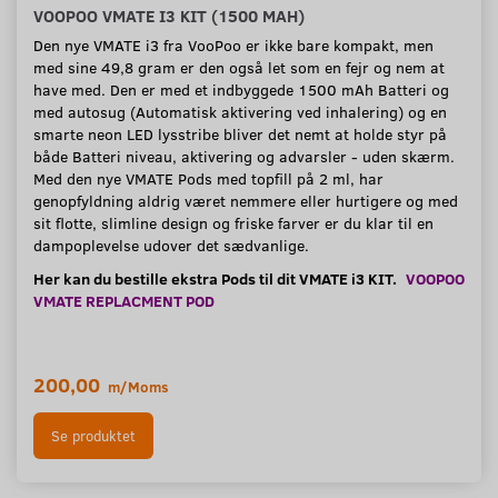
VOOPOO VMATE I3 KIT (1500 MAH)
Den nye VMATE i3 fra VooPoo er ikke bare kompakt, men
med sine 49,8 gram er den også let som en fejr og nem at
have med. Den er med et indbyggede 1500 mAh Batteri og
med autosug (Automatisk aktivering ved inhalering) og en
smarte neon LED lysstribe bliver det nemt at holde styr på
både Batteri niveau, aktivering og advarsler - uden skærm.
Med den nye VMATE Pods med topfill på 2 ml, har
genopfyldning aldrig været nemmere eller hurtigere og med
sit flotte, slimline design og friske farver er du klar til en
dampoplevelse udover det sædvanlige.
Her kan du bestille ekstra Pods til dit VMATE i3 KIT.
VOOPOO
VMATE REPLACMENT POD
200,00
m/Moms
Se produktet