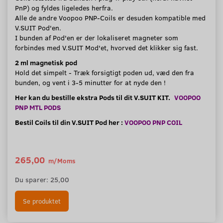
PnP) og fyldes ligeledes herfra.
Alle de andre Voopoo PNP-Coils er desuden kompatible med
V.SUIT Pod'en.
I bunden af Pod'en er der lokaliseret magneter som
forbindes med V.SUIT Mod'et, hvorved det klikker sig fast.
2 ml magnetisk pod
Hold det simpelt - Træk forsigtigt poden ud, væd den fra
bunden, og vent i 3-5 minutter for at nyde den !
Her kan du bestille ekstra Pods til dit V.SUIT KIT.
VOOPOO
PNP MTL PODS
Bestil Coils til din V.SUIT Pod her :
VOOPOO PNP COIL
265,00
m/Moms
290,00
m/Moms
Du sparer:
25,00
Se produktet