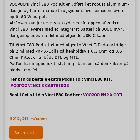
VOOPOO’s Vinci E80 Pod Kit er udført i et robust aluminium-
design og har et manuelt sugsystem, hvor enheden leverer
op til 80 W output.
Airflowet kan justeres via skyderen på toppen af Pod’en.
Vinci E80 leveres med et integreret Batteri på 3000 mAh,
der genoplades via det medfølgende USB-C kabel.
Til Vinci E80 Pod kittet medfølger to Vinci E-Pod-cartridge
på 2 ml med PnP X-Coils på henholdsvis 0,3 Ohm og 0,6
Ohm. Kittet er til både DTL og MTL.
Pod’en har magnetisk tilslutning i bunden, så den klikker på
plads i mod’et.
Her kan du bestille ekstra Pods til dit Vinci E80 KIT.
VOOPOO VINCI E CARTRIDGE
Bestil Coils til din Vinci E80 Pod her :
VOOPOO PNP X COIL
320,00
m/Moms
Se produktet