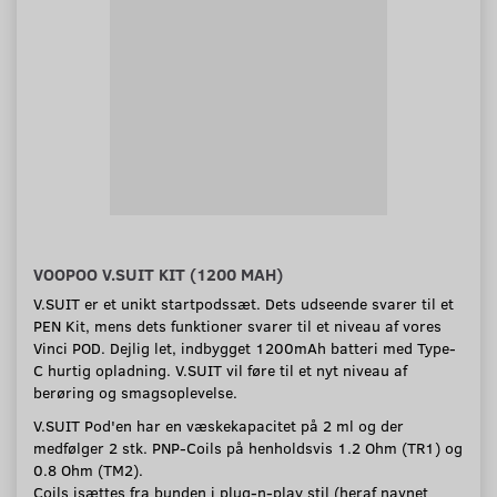
VOOPOO V.SUIT KIT (1200 MAH)
V.SUIT er et unikt startpodssæt. Dets udseende svarer til et
PEN Kit, mens dets funktioner svarer til et niveau af vores
Vinci POD. Dejlig let, indbygget 1200mAh batteri med Type-
C hurtig opladning. V.SUIT vil føre til et nyt niveau af
berøring og smagsoplevelse.
V.SUIT Pod'en har en væskekapacitet på 2 ml og der
medfølger 2 stk. PNP-Coils på henholdsvis 1.2 Ohm (TR1) og
0.8 Ohm (TM2).
Coils isættes fra bunden i plug-n-play stil (heraf navnet