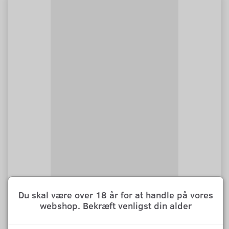
Du skal være over 18 år for at handle på vores
VOOPOO ARGUS Z2 (1500 MAH)
webshop. Bekræft venligst din alder
VOOPOO ARGUS Z2 – Simpel, stærk og stilren