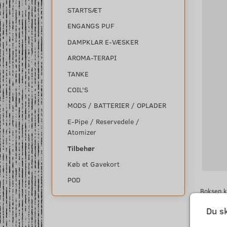
STARTSÆT
ENGANGS PUF
DAMPKLAR E-VÆSKER
AROMA-TERAPI
TANKE
COIL'S
MODS / BATTERIER / OPLADER
E-Pipe / Reservedele /
Atomizer
Tilbehør
Køb et Gavekort
POD
Boksen k
Men natur
Du s
Du køber
1 x Batte