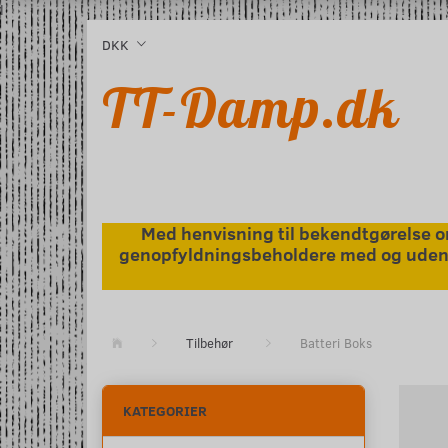
l
DKK
TT-Damp.dk
Med henvisning til bekendtgørelse om
genopfyldningsbeholdere med og uden ni
Tilbehør
Batteri Boks
KATEGORIER