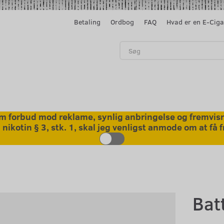
Betaling
Ordbog
FAQ
Hvad er en E-Ciga
 forbud mod reklame, synlig anbringelse og fremvisni
kotin § 3, stk. 1, skal jeg venligst anmode om at få
Bat