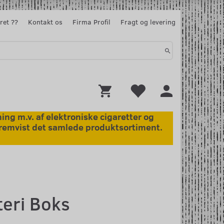
ret ??
Kontakt os
Firma Profil
Fragt og levering
ng m.v. af elektroniske cigaretter og
 fremvist det samlede produktsortiment.
teri Boks