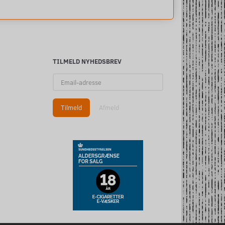
TILMELD NYHEDSBREV
Email-
adresse
Tilmeld
Afmeld