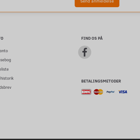
Send anmeldelse
TO
FIND OS PÅ
onto
ssebog
liste
historik
BETALINGSMETODER
dsbrev