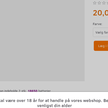
20,
Farve:
Læg i 
an indeholde 2 stk.
18650
batterier.
ligvis kan boksen også bruges til at holde styr på alle de små dimser.
kal være over 18 år for at handle på vores webshop. B
 :
venligst din alder
ri Boks til 18650 batterier.