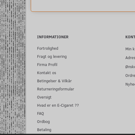
INFORMATIONER
KON
Fortrolighed
Min k
Fragt og levering
Adre
Firma Profil
Ønske
Kontakt os
Ordre
Betingelser & Vilkår
Nyhe
Returneringsformular
Oversigt
Hvad er en E-Cigaret ??
FAQ
Ordbog
Betaling