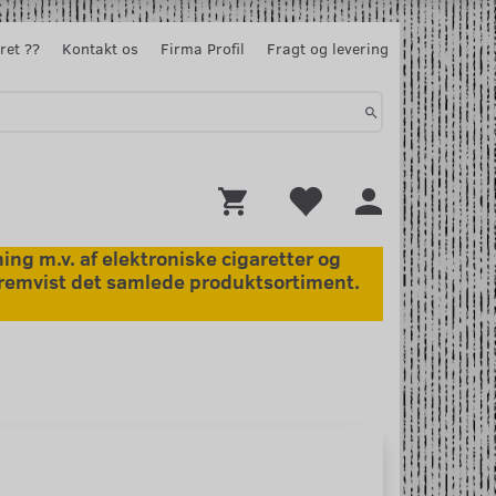
ret ??
Kontakt os
Firma Profil
Fragt og levering
ng m.v. af elektroniske cigaretter og
 fremvist det samlede produktsortiment.