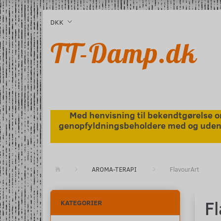
l
DKK
TT-Damp.dk
Med henvisning til bekendtgørelse om
genopfyldningsbeholdere med og uden ni
AROMA-TERAPI
FlavourArt
F
KATEGORIER