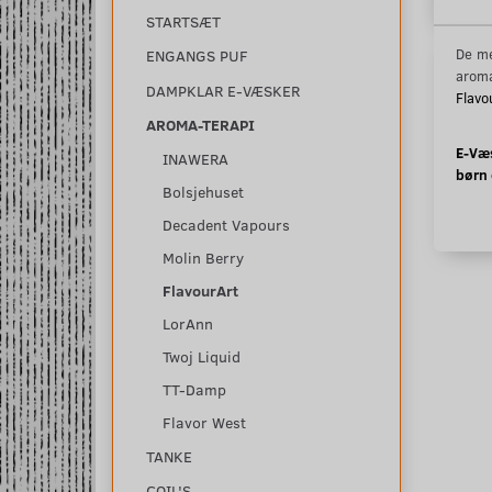
STARTSÆT
De me
ENGANGS PUF
aroma
DAMPKLAR E-VÆSKER
Flavo
AROMA-TERAPI
E-Væs
INAWERA
børn 
Bolsjehuset
Decadent Vapours
Molin Berry
FlavourArt
LorAnn
Twoj Liquid
TT-Damp
Flavor West
TANKE
COIL'S