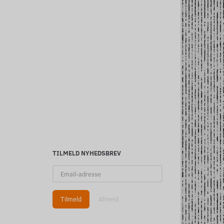
 DEVICE
COFFEE PARIDISE (IW)
2 PUKLER (IW)
29,00
29,00
m/Moms
m/Moms
Se produktet
Se produktet
TILMELD NYHEDSBREV
Email-
adresse
Tilmeld
Afmeld