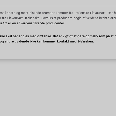
st kendte og mest elskede aromaer kommer fra Italienske FlavourArt. Det h
 fra FlavourArt. Italienske FlavourArt producere nogle af verdens bedste ar
urArt er en af verdens førende producenter.
ke skal behandles med omtanke. Det er vigtigt at gøre opmærksom på at m
og andre uvidende ikke kan komme i kontakt med E-Væsken.