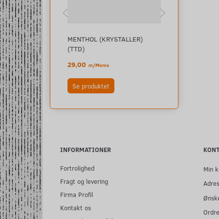
MENTHOL (KRYSTALLER)
PEBERMYNTE 
(TTD)
29,00
29,00
m/Moms
m/Moms
Se produktet
Læg i kurv
INFORMATIONER
KON
Fortrolighed
Min k
Fragt og levering
Adre
Firma Profil
Ønske
Kontakt os
Ordre