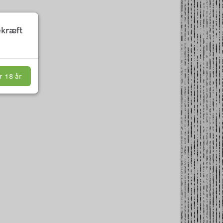
ekræft
r 18 år