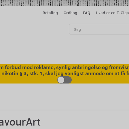
Betaling
Ordbog
FAQ
Hvad er en E-Ciga
 forbud mod reklame, synlig anbringelse og fremvisni
kotin § 3, stk. 1, skal jeg venligst anmode om at få
lavourArt