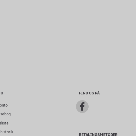
(IW)
INNOKIN PRISM S - (0,8 OHM)
VINCIBAR PRO
- (5 STK)
(BATTERI)
100,00
70,00
m/Moms
m/Moms
Læg i kurv
Læg i kurv
TO
FIND OS PÅ
onto
ssebog
liste
historik
BETALINGSMETODER