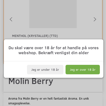
MENTHOL (KRYSTALLER) (TTD)
PE
29,00
29
m/Moms
Du skal være over 18 år for at handle på vores
webshop. Bekræft venligst din alder
Se produktet
L
Jeg er under 18 år
Jeg er over 18 år
Molin Berry
Aroma fra Molin Berry
er en helt fantastisk Aroma. En unik
smagsoplevelse.