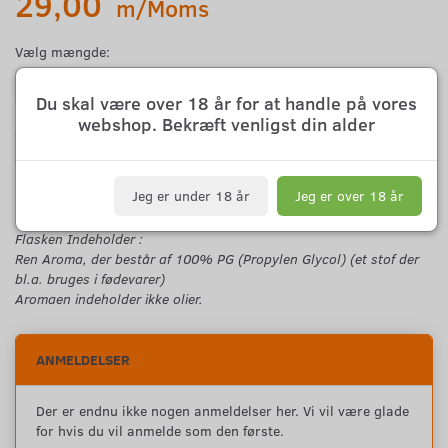
29,00
m/Moms
Vælg mængde:
Du skal være over 18 år for at handle på vores
webshop. Bekræft venligst din alder
Læg i kurv
Jeg er under 18 år
Jeg er over 18 år
Menthol Aroma fås i 10 eller 30 ml flaske med børnesikret låg.
Flasken Indeholder :
Ren Aroma, der består af 100% PG (Propylen Glycol) (et stof der
bl.a. bruges i fødevarer)
Aromaen indeholder ikke olier.
ANMELDELSER
Der er endnu ikke nogen anmeldelser her. Vi vil være glade
for hvis du vil anmelde som den første.