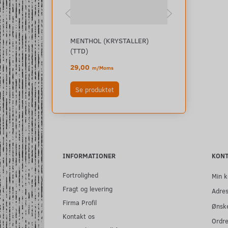
MENTHOL (KRYSTALLER)
PEBERMYNTE 
(TTD)
29,00
29,00
m/Moms
m/Moms
Se produktet
Læg i kurv
INFORMATIONER
KON
Fortrolighed
Min k
Fragt og levering
Adre
Firma Profil
Ønske
Kontakt os
Ordre