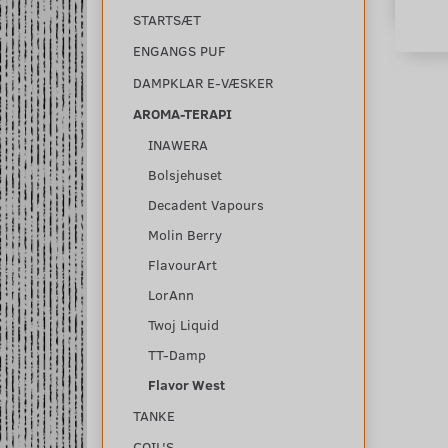
STARTSÆT
ENGANGS PUF
DAMPKLAR E-VÆSKER
AROMA-TERAPI
INAWERA
Bolsjehuset
Decadent Vapours
Molin Berry
FlavourArt
LorAnn
Twoj Liquid
TT-Damp
Flavor West
TANKE
COIL'S