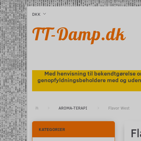
l
DKK
TT-Damp.dk
Med henvisning til bekendtgørelse om
genopfyldningsbeholdere med og uden ni
AROMA-TERAPI
Flavor West
F
KATEGORIER