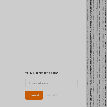
 DEVICE
COFFEE PARIDISE (IW)
2 PUKLER (IW)
29,00
29,00
m/Moms
m/Moms
Se produktet
Se produktet
TILMELD NYHEDSBREV
Email-
adresse
Tilmeld
Afmeld