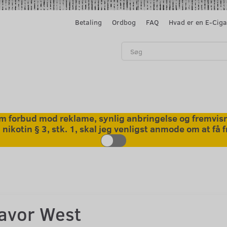
Betaling
Ordbog
FAQ
Hvad er en E-Ciga
 forbud mod reklame, synlig anbringelse og fremvisni
kotin § 3, stk. 1, skal jeg venligst anmode om at få
lavor West