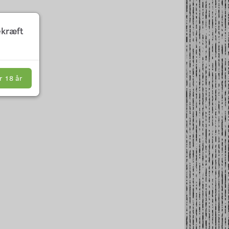
ekræft
r 18 år