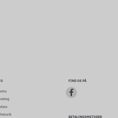
(IW)
INNOKIN PRISM S - (0,8 OHM)
VINCIBAR PRO
- (5 STK)
(BATTERI)
100,00
70,00
m/Moms
m/Moms
Læg i kurv
Læg i kurv
TO
FIND OS PÅ
onto
ssebog
liste
historik
BETALINGSMETODER