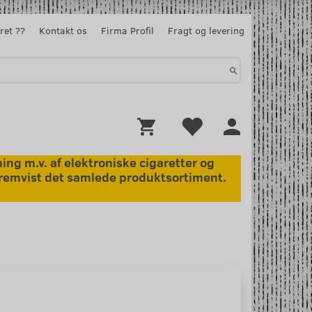
ret ??
Kontakt os
Firma Profil
Fragt og levering
ng m.v. af elektroniske cigaretter og
 fremvist det samlede produktsortiment.